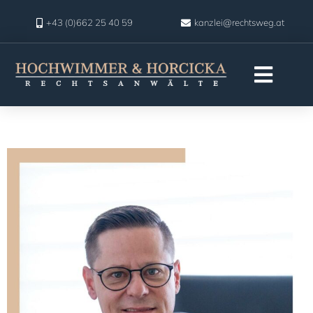
+43 (0)662 25 40 59
kanzlei@rechtsweg.at